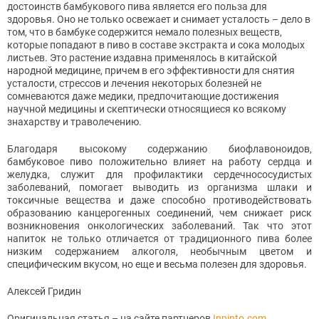
достоинств бамбукового пива является его польза для
здоровья. Оно не только освежает и снимает усталость – дело в
том, что в бамбуке содержится немало полезных веществ,
которые попадают в пиво в составе экстракта и сока молодых
листьев. Это растение издавна применялось в китайской
народной медицине, причем в его эффективности для снятия
усталости, стрессов и лечения некоторых болезней не
сомневаются даже медики, предпочитающие достижения
научной медицины и скептически относящиеся ко всякому
знахарству и траволечению.
Благодаря высокому содержанию биофлавоноидов,
бамбуковое пиво положительно влияет на работу сердца и
желудка, служит для профилактики сердечнососудистых
заболеваний, помогает выводить из организма шлаки и
токсичные вещества и даже способно противодействовать
образованию канцерогенных соединений, чем снижает риск
возникновения онкологических заболеваний. Так что этот
напиток не только отличается от традиционного пива более
низким содержанием алкоголя, необычным цветом и
специфическим вкусом, но еще и весьма полезен для здоровья.
Алексей Гридин
Оригинальная статья – на сайте партнеров
Inpinto.com
.