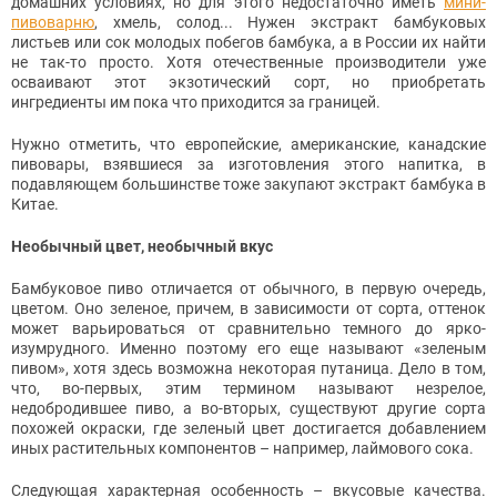
домашних условиях, но для этого недостаточно иметь
мини-
пивоварню
, хмель, cолод... Нужен экстракт бамбуковых
листьев или сок молодых побегов бамбука, а в России их найти
не так-то просто. Хотя отечественные производители уже
осваивают этот экзотический сорт, но приобретать
ингредиенты им пока что приходится за границей.
Нужно отметить, что европейские, американские, канадские
пивовары, взявшиеся за изготовления этого напитка, в
подавляющем большинстве тоже закупают экстракт бамбука в
Китае.
Необычный цвет, необычный вкус
Бамбуковое пиво отличается от обычного, в первую очередь,
цветом. Оно зеленое, причем, в зависимости от сорта, оттенок
может варьироваться от сравнительно темного до ярко-
изумрудного. Именно поэтому его еще называют «зеленым
пивом», хотя здесь возможна некоторая путаница. Дело в том,
что, во-первых, этим термином называют незрелое,
недобродившее пиво, а во-вторых, существуют другие сорта
похожей окраски, где зеленый цвет достигается добавлением
иных растительных компонентов – например, лаймового сока.
Следующая характерная особенность – вкусовые качества.