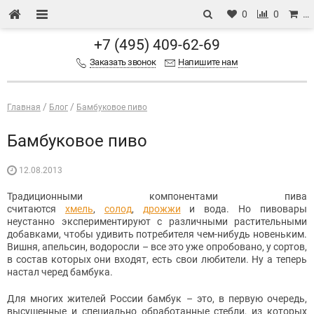
0
0
…
+7 (495) 409-62-69
Заказать звонок
Напишите нам
Главная
Блог
Бамбуковое пиво
Бамбуковое пиво
12.08.2013
Традиционными компонентами пива
считаются
хмель
,
солод
,
дрожжи
и вода. Но пивовары
неустанно экспериментируют с различными растительными
добавками, чтобы удивить потребителя чем-нибудь новеньким.
Вишня, апельсин, водоросли – все это уже опробовано, у сортов,
в состав которых они входят, есть свои любители. Ну а теперь
настал черед бамбука.
Для многих жителей России бамбук – это, в первую очередь,
высушенные и специально обработанные стебли, из которых