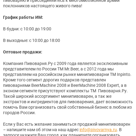
пивоварню и присоединяйтесь к многомиллионной армии
поклонников настоящего живого пива!
График работы ИМ:
В будни: с 10:00 до 19:00
В выходные: с 10:00 до 18:00
Оптовые продажи:
Компания Пивоварня.Ру с 2009 года является эксклюзивным
представителем по России TM Mr.Beer, а с 2012 года мы
представляем на российском рынке минипивоварни TM Inpinto.
Кроме того сегмент дорогих подарков представлен
пивоварнями BeerMachine 2008 и BeerMachine 2008 Expert, а в
эконом-сегменте присутствуют комплекты ТМ Пивоварня.Ру.
Такой широкий ассортимент минипивоварен, а так же
экстрактов и ингредиентов для пивоварения, дает возможность
помочь Вам организовать свой собственный бизнес в любом из
городов России.
Если у Вас есть желание заниматься продажей минипивоварен
– напишите нам об этом на наш адрес
info@pivovarnya.ru
. В
запросе укажите Ваш город, как планируете организовать