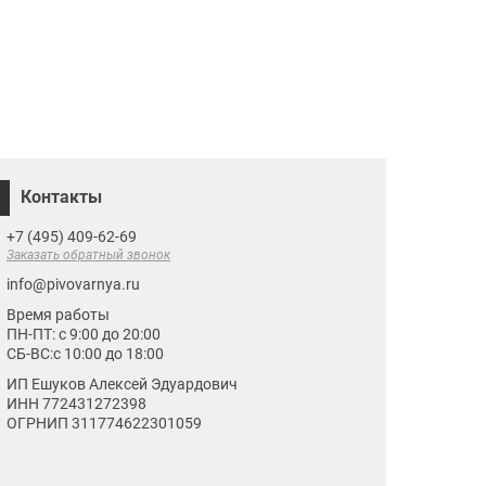
Контакты
+7 (495) 409-62-69
Заказать обратный звонок
info@pivovarnya.ru
Время работы
ПН-ПТ: с 9:00 до 20:00
СБ-ВС:с 10:00 до 18:00
ИП Ешуков Алексей Эдуардович
ИНН 772431272398
ОГРНИП 311774622301059