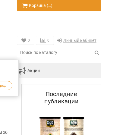
Корзина (
…
)
Личный кабинет
0
0
инам
Акции
ород
Последние
публикации
м об