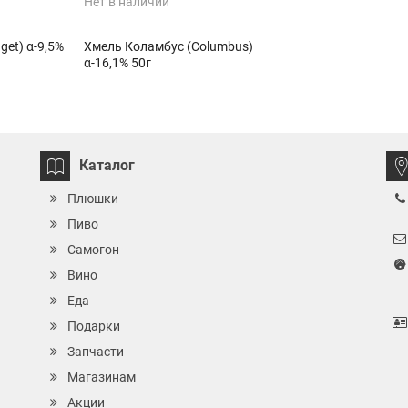
Нет в наличии
get) α-9,5%
Хмель Коламбус (Columbus)
α-16,1% 50г
Каталог
Плюшки
Пиво
Самогон
Вино
Еда
Подарки
Запчасти
Магазинам
Акции