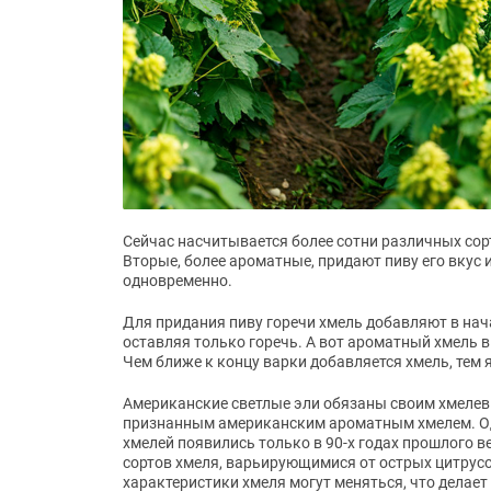
Сейчас насчитывается более сотни различных сорт
Вторые, более ароматные, придают пиву его вкус 
одновременно.
Для придания пиву горечи хмель добавляют в нача
оставляя только горечь. А вот ароматный хмель вн
Чем ближе к концу варки добавляется хмель, тем 
Американские светлые эли обязаны своим хмелев
признанным американским ароматным хмелем. Од
хмелей появились только в 90-х годах прошлого 
сортов хмеля, варьирующимися от острых цитрусов
характеристики хмеля могут меняться, что делает