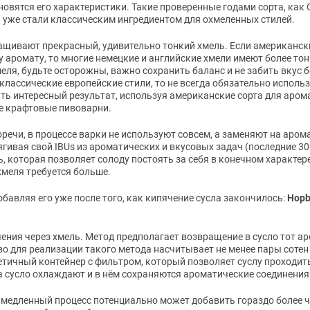
новятся его характеристики. Такие проверенные годами сорта, как 
 и уже стали классическим ингредиентом для охмеленных стилей.
ащивают прекрасный, удивительно тонкий хмель. Если американск
 аромату, то многие немецкие и английские хмели имеют более тон
еля, будьте осторожны, важно сохранить баланс и не забить вкус 
 классические европейские стили, то не всегда обязательно исполь
ть интересный результат, используя американские сорта для аром
е крафтовые пивоварни.
оречи, в процессе варки не используют совсем, а заменяют на аро
ягивая свой IBUs из ароматических и вкусовых задач (последние 30
, которая позволяет солоду постоять за себя в конечном характере
хмеля требуется больше.
бавляя его уже после того, как кипячение сусла закончилось:
Hopb
ения через хмель. Метод предполагает возвращение в сусло тот а
во для реализации такого метода насчитывает не менее пары сотен 
етичный контейнер с фильтром, который позволяет суслу проходит
 сусло охлаждают и в нём сохраняются ароматические соединения
о медленный процесс потенциально может добавить гораздо более ч