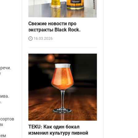
Свежие новости про
экстракты Black Rock.
16.03.2026
оречи.
е
пива.
.
 сортов
их
TEKU: Как один бокал
изменил культуру пивной
чем