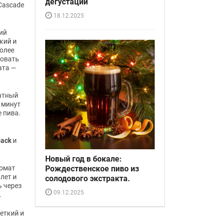
дегустации
Cascade
18.12.2025
ий
кий и
более
зовать
ата —
матный
 минут
 пива.
ack
и
Новый год в бокале:
Рождественское пиво из
ромат
лет и
солодового экстракта.
ь через
09.12.2025
.
еткий и