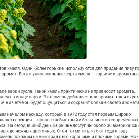
ов хмеля. Одни, более горькие, используются для придания пиву г
и аромат. Есть и универсальные сорта хмеля — горькие и ароматны
ле варки сусла. Такой хмель практически не привносит аромата,
осят в конце варки. Этот хмель добавляет как аромат, так и вкус 
ярче и четче он будет ощущаться и сохранит больше своего аромата
ым началом каскаду, который в 1972 году стал первым широко
нако селекция — процесс небыстрый и большинство современных
века. На сегодняшний день на рынке доступны около 30 американск
ых до нежных цветочных. Стоит отметить, что от года к году
 хмель похожим на виноград с его хорошими и плохими годами. Но 