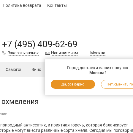
Политика возврата
Контакты
+7 (495) 409-62-69
Заказать звонок
Напишите нам
Москва
Город доставки ваших покупок
Самогон
Вино
Еда
Подарки
Запчасти
Магаз
Москва
?
Да, все верно
Нет, сменить г
 охмеления
ение
 природный антисептик, и приятная горечь, которая балансирует
которые могут внести различные сорта хмеля. Сегодня мы поговори