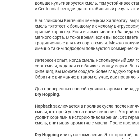
дольше культивируется хмель, тем устойчивее ста
и Centennial, сегодня дают стабильный результат
В английском Кенте или немецком Халлертау выр
хмель тяготеет к большому и смелому цитрусовому
пряный характер. Если вы смешиваете оба вида хм
мягкого сорта. В тоже время, если вы воссоздаете
традиционные для них сорта хмеля. Можно получи
именно таким подходом пользуются коммерчески
Интересен опыт, когда хмель, используемый для г
сорт хмеля, задавая его ближе к концу варки. Выт
кипения), вы можете создать более гладкую горечь
Обратите внимание: в таком случае, как правило, 
Два проверенных способа усилить аромат пива, до
Dry Hopping
.
Hopback
заключается в проливе сусла после кипяч
хмеля, который ушел во время кипения . Устройст
уходит корнями в историю пивоварения. Это герм
хмель, впитывая ароматные масла. После пролива
Dry Hopping
или сухое охмеление. Этот простой, н