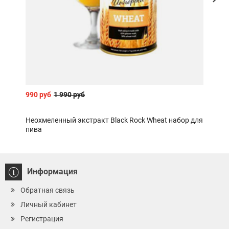
990 руб
1 990 руб
1 99
Неохмеленный экстракт Black Rock Wheat набор для
Соло
пива
PIL
Информация
Обратная связь
Личный кабинет
Регистрация