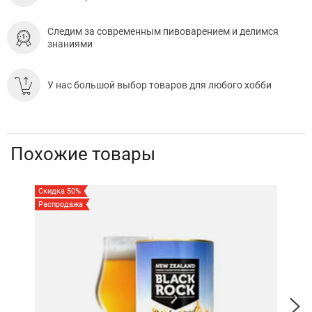
Следим за современным пивоварением и делимся
знаниями
У нас большой выбор товаров для любого хобби
Похожие товары
Скидка 50%
Скид
Распродажа
Акц