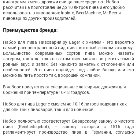
килограмм, хмель, дрожжи очищающее средство . Набор
рассчитан на приготовление до 10 литров пива и его удобно
использовать в пивоварнях Inpinto,
BeerMachine, Mr.Beer
и
пивоварнях других производителей.
Преимущества бренда:
Набор для пива Пивоварня.ру
Lager с хмелем -
это вероятно
самый распространенный вид пива, который знаком каждому.
Большинство современных сортов пива можно назвать
лагером, так как только в этом пиве можно встретить самый
ровный вкус и запах, без каких-то заметных отклонений или
особенностей. Это пиво подойдет под любое блюдо или его
можно выпить просто так, в хорошей компании.
В наборе присутствуют специальные лагенрные дрожжи для
брожения при температуре 10-18 градусов.
Набор для пива Lager с хмелем на 10-16 литров подходит как
для опытных пивоваров, так и для новичков.
Набор полностью соответствует Баварскому закону о чистоте
пива (Reinheitsgebot), — закону который с 1516 года
регламентирует производство пива в Германии, согласно