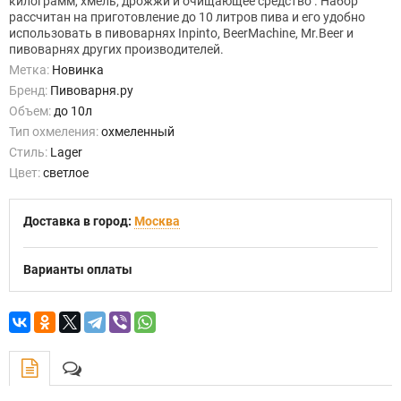
килограмм, хмель, дрожжи и
очищающее средство
. Набор
рассчитан на приготовление до 10 литров пива и его удобно
использовать в пивоварнях Inpinto,
BeerMachine, Mr.Beer
и
пивоварнях других производителей.
Метка:
Новинка
Бренд:
Пивоварня.ру
Объем:
до 10л
Тип охмеления:
охмеленный
Стиль:
Lager
Цвет:
светлое
Доставка в город:
Москва
Варианты оплаты