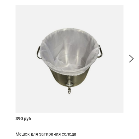
390 руб
249 
Мешок для затирания солода
Лож