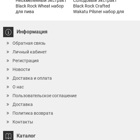
Неохмеленный экстракт
Солодовый экстракт
Cол
Black Rock Wheat набор
Black Rock Crafted
Blac
для пива
Wakatu Pilsner набор для
Pale 
пива 1,7кг
Информация
Обратная связь
Личный кабинет
Регистрация
Новости
Доставка и оплата
О нас
Пользовательское соглашение
Доставка
Политика возврата
Контакты
Каталог