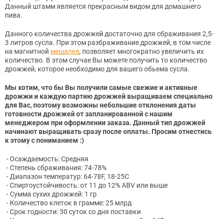
Данный штамм является прекрасным видом для домашнего
пива.
Данного количества дрожжей достаточно для сбраживания 2,5-
3 литров сусла. При этом разбраживание дрожжей, в том числе
на магнитной
мешалке
, позволяет многократно увеличить их
количество. В этом случае Вы можете получить то количество
дрожжей, которое необходимо для вашего обьема сусла.
Мы хотим, что бы Вы получили самые свежие и активные
дрожжи и каждую партию дрожжей выращиваем специально
для Вас, поэтому возможны небольшие отклонения даты
готовности дрожжей от запланированной с нашим
менеджером при оформлении заказа. Данный тип дрожжей
начинают выращивать сразу после оплаты. Просим отнестись
к этому с пониманием :)
- Осаждаемость: Средняя
- Степень сбраживания: 74-78%
- Диапазон температур: 64-78F, 18-25C
- Спиртоустойчивость: от 11 до 12% ABV или выше
- Сумма сухих дрожжей: 1 гр
- Количество клеток в грамме: 25 млрд
- Срок годности: 30 суток со дня поставки