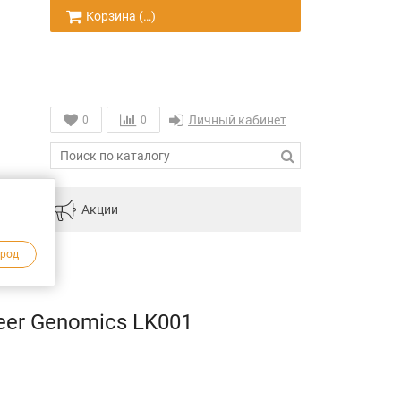
Корзина (
…
)
Личный кабинет
0
0
инам
Акции
ород
er Genomics LK001