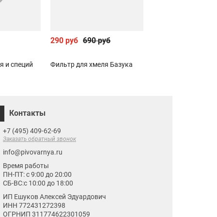
290 руб
690 руб
1 990 руб
я и специй
Фильтр для хмеля Базука
Машинка для закр
бутылок тип EMILY
Контакты
+7 (495) 409-62-69
Заказать обратный звонок
info@pivovarnya.ru
Время работы
ПН-ПТ: с 9:00 до 20:00
СБ-ВС:с 10:00 до 18:00
ИП Ешуков Алексей Эдуардович
ИНН 772431272398
ОГРНИП 311774622301059