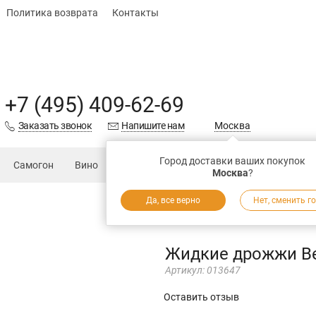
Политика возврата
Контакты
+7 (495) 409-62-69
Заказать звонок
Напишите нам
Москва
Город доставки ваших покупок
Самогон
Вино
Еда
Подарки
Запчасти
Магаз
Москва
?
Да, все верно
Нет, сменить г
Жидкие дрожжи Be
Артикул:
013647
Оставить отзыв