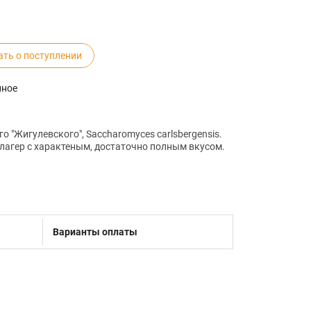
ать о поступлении
нное
о "Жигулевского", Saccharomyces carlsbergensis.
лагер с характеным, достаточно полным вкусом.
Варианты оплаты