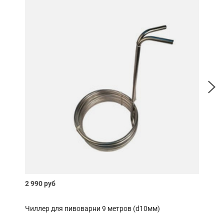
Расп
2 990 руб
Нет 
Чиллер для пивоварни 9 метров (d10мм)
Сусл
кра