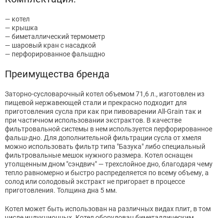
— котел
— крышка
— биметаллический термометр
— шаровый кран с насадкой
— перфорированное фальшдно
Преимущества бренда
Заторно-сусловарочный котел объемом 71,6 л., изготовлен из
пищевой нержавеющей стали и прекрасно подходит для
приготовления сусла при как при пивоварении All-Grain так и
при частичном использовании экстрактов. В качестве
фильтровальной системы в нем используется перфорированное
фальш-дно. Для дополнительной фильтрации сусла от хмеля
можно использовать фильтр типа "Базука" либо специальный
фильтровальные мешок нужного размера. Котел оснащен
утолщенным дном "сэндвич" — трехслойное дно, благодаря чему
тепло равномерно и быстро распределяется по всему объему, а
солод или солодовый экстракт не пригорает в процессе
приготовления. Толщина дна 5 мм.
Котел может быть использован на различных видах плит, в том
числе индукционных. Котел оборудован биметаллическим