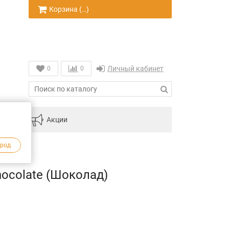
Корзина (
…
)
Личный кабинет
0
0
инам
Акции
ород
ocolate (Шоколад)