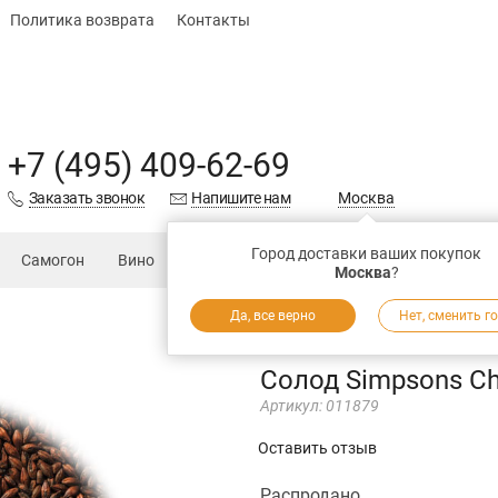
Политика возврата
Контакты
+7 (495) 409-62-69
Заказать звонок
Напишите нам
Москва
Город доставки ваших покупок
Самогон
Вино
Еда
Подарки
Запчасти
Магаз
Москва
?
Да, все верно
Нет, сменить г
Солод Simpsons Ch
Артикул:
011879
Оставить отзыв
Распродано