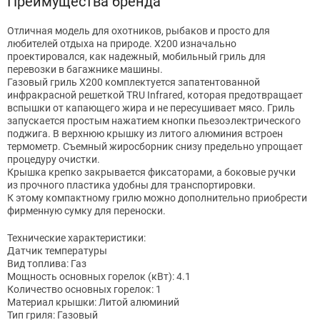
Преимущества бренда
Отличная модель для охотников, рыбаков и просто для
любителей отдыха на природе. X200 изначально
проектировался, как надежный, мобильный гриль для
перевозки в багажнике машины.
Газовый гриль Х200 комплектуется запатентованной
инфракрасной решеткой TRU Infrared, которая предотвращает
вспышки от капающего жира и не пересушивает мясо. Гриль
запускается простым нажатием кнопки пьезоэлектрического
поджига. В верхнюю крышку из литого алюминия встроен
термометр. Съемный жиросборник снизу предельно упрощает
процедуру очистки.
Крышка крепко закрывается фиксаторами, а боковые ручки
из прочного пластика удобны для транспортировки.
К этому компактному грилю можно дополнительно приобрести
фирменную сумку для переноски.
Технические характеристики:
Датчик температуры
Вид топлива: Газ
Мощность основных горелок (кВт): 4.1
Количество основных горелок: 1
Материал крышки: Литой алюминий
Тип гриля: Газовый