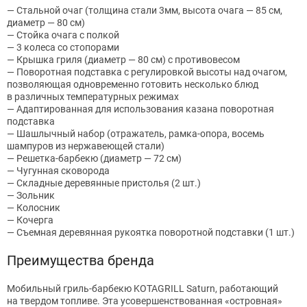
— Стальной очаг (толщина стали 3мм, высота очага — 85 см,
диаметр — 80 см)
— Стойка очага с полкой
— 3 колеса со стопорами
— Крышка гриля (диаметр — 80 см) с противовесом
— Поворотная подставка с регулировкой высоты над очагом,
позволяющая одновременно готовить несколько блюд
в различных температурных режимах
— Адаптированная для использования казана поворотная
подставка
— Шашлычный набор (отражатель, рамка-опора, восемь
шампуров из нержавеющей стали)
— Решетка-барбекю (диаметр — 72 см)
— Чугунная сковорода
— Складные деревянные пристолья (2 шт.)
— Зольник
— Колосник
— Кочерга
— Съемная деревянная рукоятка поворотной подставки (1 шт.)
Преимущества бренда
Мобильный гриль-барбекю KOTAGRILL Saturn, работающий
на твердом топливе. Эта усовершенствованная «островная»