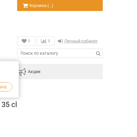
Корзина (
…
)
Личный кабинет
0
0
инам
Акции
ород
35 cl