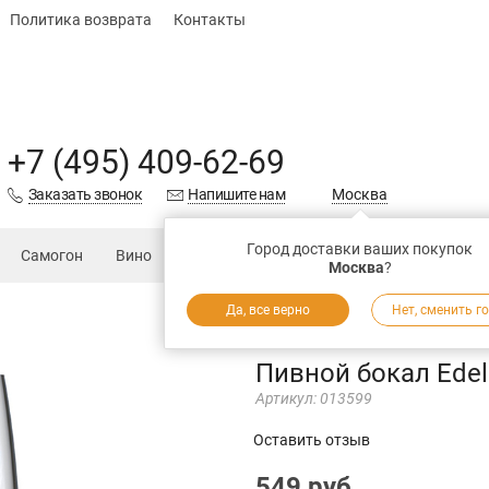
Политика возврата
Контакты
+7 (495) 409-62-69
Заказать звонок
Напишите нам
Москва
Город доставки ваших покупок
Самогон
Вино
Еда
Подарки
Запчасти
Магаз
Москва
?
Да, все верно
Нет, сменить г
Пивной бокал Edel 
Артикул:
013599
Оставить отзыв
549 руб