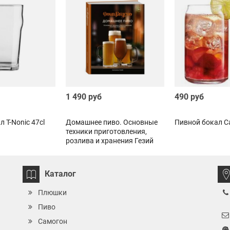
1 490 руб
490 руб
 T-Nonic 47cl
Домашнее пиво. Основные
Пивной бокал Ca
техники приготовления,
розлива и хранения Гезий
Каролина
Каталог
Плюшки
Пиво
Самогон