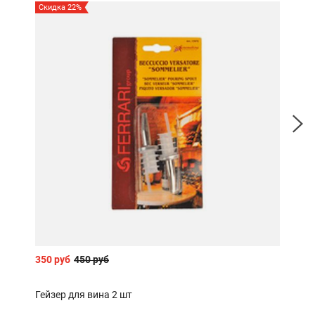
Скидка 22%
350 руб
450 руб
990 
Гейзер для вина 2 шт
Набо