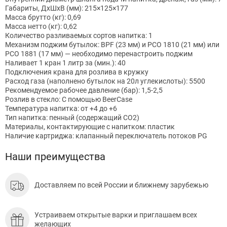
Габариты, ДхШхВ (мм): 215×125×177
Масса брутто (кг): 0,69
Масса нетто (кг): 0,62
Количество разливаемых сортов напитка: 1
Механизм поджим бутылок: BPF (23 мм) и PCO 1810 (21 мм) или
PCO 1881 (17 мм) — необходимо перенастроить поджим
Наливает 1 кран 1 литр за (мин.): 40
Подключения крана для розлива в кружку
Расход газа (наполнено бутылок на 20л углекислоты): 5500
Рекомендуемое рабочее давление (бар): 1,5-2,5
Розлив в стекло: С помощью BeerCase
Температура напитка: от +4 до +6
Тип напитка: пенный (содержащий CO2)
Материалы, контактирующие с напитком: пластик
Наличие картриджа: клапанный переключатель потоков PG
Наши преимущества
Доставляем по всей России и ближнему зарубежью
Устраиваем открытые варки и приглашаем всех
желающих