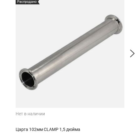
Распродано
Расп
Нет в наличии
Нет 
Царга 102мм CLAMP 1,5 дюйма
цар