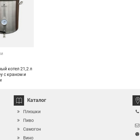
ии
ый котел 21,2 л
у с краном и
м
Каталог
Плюшки
Пиво
Самогон
Вино