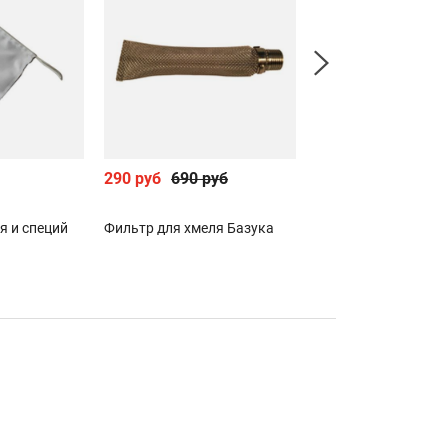
290 руб
690 руб
1 990 руб
я и специй
Фильтр для хмеля Базука
Машинка для закр
бутылок тип EMILY