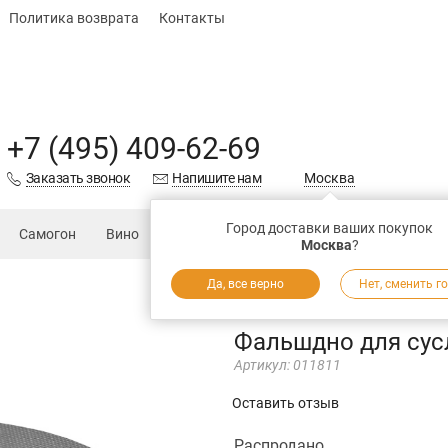
Политика возврата
Контакты
+7 (495) 409-62-69
Заказать звонок
Напишите нам
Москва
Город доставки ваших покупок
Самогон
Вино
Еда
Подарки
Запчасти
Магаз
Москва
?
Да, все верно
Нет, сменить г
Фальшдно для сусл
Артикул:
011811
Оставить отзыв
Распродано