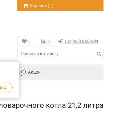
Корзина (
…
)
Личный кабинет
0
0
инам
Акции
ород
оварочного котла 21,2 литра