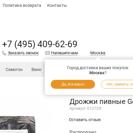
Политика возврата
Контакты
+7 (495) 409-62-69
Заказать звонок
Напишите нам
Москва
Город доставки ваших покупок
Самогон
Вино
Еда
Подарки
Запчасти
Магаз
Москва
?
Да, все верно
Нет, сменить г
Дрожжи пивные Goz
Артикул:
012729
Оставить отзыв
Распродано