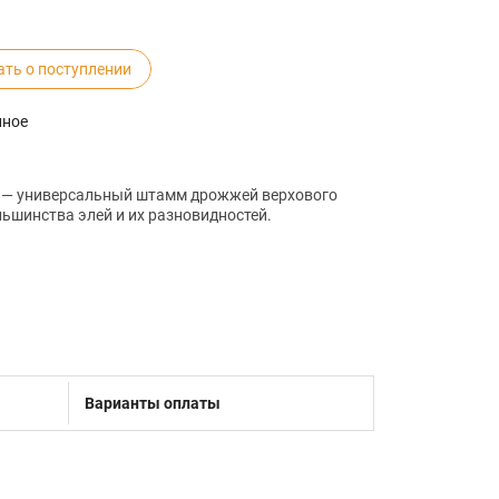
ать о поступлении
нное
 7 — универсальный штамм дрожжей верхового
ьшинства элей и их разновидностей.
Варианты оплаты