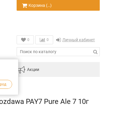
Корзина (
…
)
Личный кабинет
0
0
инам
Акции
ород
dawa PAY7 Pure Ale 7 10г