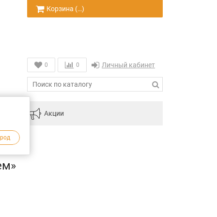
Корзина (
…
)
Личный кабинет
0
0
инам
Акции
ород
ем»