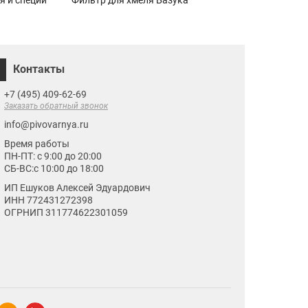
я и специй
Фильтр для хмеля Базука
Машинка для закр
бутылок тип EMILY
Контакты
+7 (495) 409-62-69
Заказать обратный звонок
info@pivovarnya.ru
Время работы
ПН-ПТ: с 9:00 до 20:00
СБ-ВС:с 10:00 до 18:00
ИП Ешуков Алексей Эдуардович
ИНН 772431272398
ОГРНИП 311774622301059