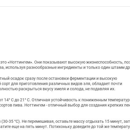
 это
«
Ноттингем
»
. Они показывают высокую жизнеспособность, по
ва, используя разнообразные ингредиенты и только один штамм д
отный осадок сразу после остановки ферментации и высокую
сорт для приготовления различных видов эля, обладает почти
лностью раскрыться вкусу хмеля и солода, не подавляя их.
т 14° С до 21° C. Отличная устойчивость к пониженным температур
 сортов пива. Ноттингем - отличный выбор для создания крепких п
30-35 °С). Не перемешивая, оставьте массу отдыхать 15 минут, за
атите еще на пять минут. Потихоньку доведите до той же температ