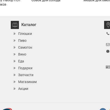
у Набор ПЭТ
Совок для солода
Мешок для хмел
оксе
Каталог
Плюшки
Пиво
Самогон
Вино
Еда
Подарки
Запчасти
Магазинам
Акции