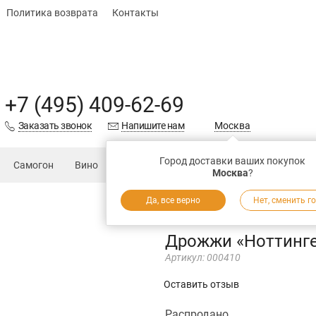
Политика возврата
Контакты
+7 (495) 409-62-69
Заказать звонок
Напишите нам
Москва
Город доставки ваших покупок
Самогон
Вино
Еда
Подарки
Запчасти
Магаз
Москва
?
Да, все верно
Нет, сменить г
Дрожжи «Ноттинг
Артикул:
000410
Оставить отзыв
Распродано