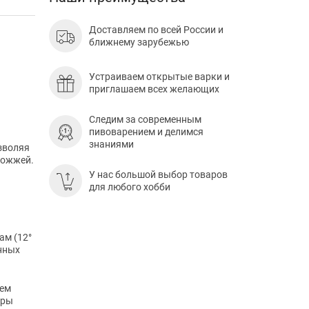
Доставляем по всей России и
ближнему зарубежью
Устраиваем открытые варки и
приглашаем всех желающих
Следим за современным
пивоварением и делимся
знаниями
зволяя
рожжей.
У нас большой выбор товаров
для любого хобби
ам (12°
енных
тем
уры