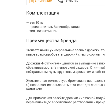
Описание
Отзывы
Комплектация
— вес 10 гр
— производитель Великобритания
— тип Нотингем Эль
Преимущества бренда
Желаете найти универсальные элевые дрожжи, то
пивоварам опробовать широкий спектр сортов пи
Дрожжи «Ноттингем»
ценятся за выпадение в пл
сбраживаемость (аттенюацию) сахаров. Отличный 
нейтральным, чуть фруктовым ароматом и даёт по
Желательная температура брожения в диапазоне о
С) позволяет использовать этот сорт для светлых
напитков!
Для применения залейте дрожжи кипяченой водой (
перемешайте до абсолютного растворения и прекр