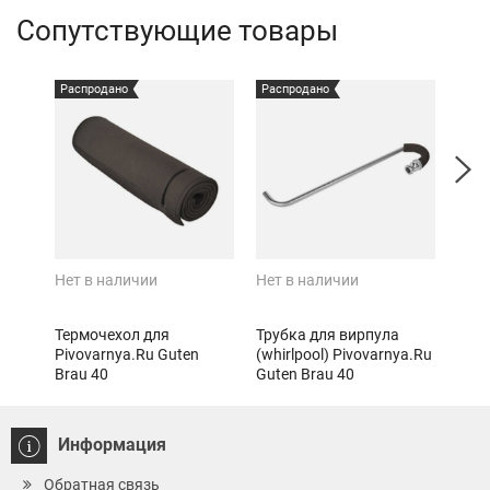
Сопутствующие товары
Распродано
Распродано
Расп
Нет в наличии
Нет в наличии
Нет 
Термочехол для
Трубка для вирпула
Емк
Pivovarnya.Ru Guten
(whirlpool) Pivovarnya.Ru
ЦКТ 
Brau 40
Guten Brau 40
Информация
Обратная связь