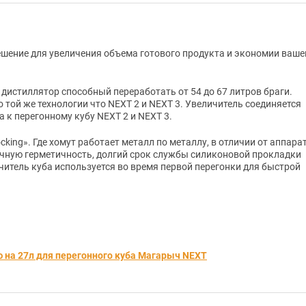
решение для увеличения объема готового продукта и экономии ваше
дистиллятор способный переработать от 54 до 67 литров браги.
 той же технологии что NEXT 2 и NEXT 3. Увеличитель соединяется
 к перегонному кубу NEXT 2 и NEXT 3.
king». Где хомут работает металл по металлу, в отличии от аппара
ечную герметичность, долгий срок службы силиконовой прокладки
читель куба используется во время первой перегонки для быстрой
 на 27л для перегонного куба Магарыч NEXT