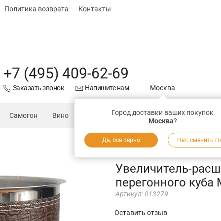
Политика возврата
Контакты
+7 (495) 409-62-69
Заказать звонок
Напишите нам
Москва
Город доставки ваших покупок
Самогон
Вино
Еда
Подарки
Запчасти
Магаз
Москва
?
Да, все верно
Нет, сменить г
Увеличитель-расш
перегонного куба
Артикул:
013279
Оставить отзыв