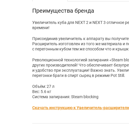
Преимущества бренда
Увеличитель куба для NEXT 2 и NEXT 3 отличное 
времени!
Присоединив увеличитель к аппарату вы получите 
Расширитель изготовлен из того же материала и по
с перегонным кубом тем же способом что и крышка
Революционной технологией запирания «Steam bloc
других производителей! Что обеспечивает безупр
и удобство при эксплуатации! Важно знать. Увели
перегонки браги в спирт сырец в режиме Pot Still.
Объём: 27 л
Вес: 5.6 кг
Система запирания: Steam blocking
Скачать инструкцию к Увеличитель-расширителю