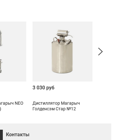
3 030 руб
8 200 руб
агарыч NEO
Дистиллятор Магарыч
Дистиллятор Мага
)
Голденсэм Стар №12
Николаич 20
Контакты