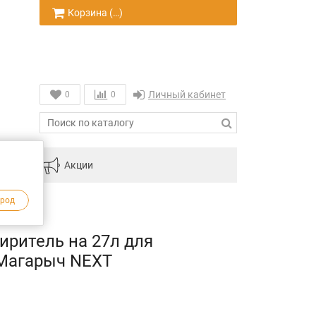
Корзина (
…
)
Личный кабинет
0
0
инам
Акции
ород
иритель на 27л для
 Магарыч NEXT