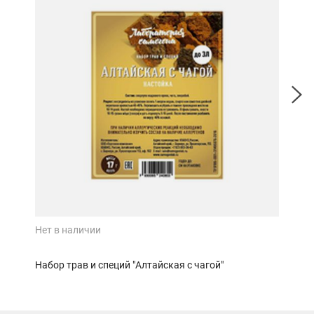
Нет в наличии
Нет 
Набор трав и специй "Алтайская с чагой"
Набо