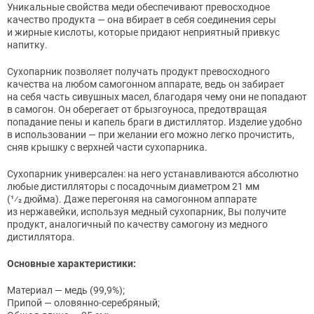
Уникальные свойства меди обеспечивают превосходное
качество продукта — она вбирает в себя соединения серы
и жирные кислоты, которые придают неприятный привкус
напитку.
Сухопарник позволяет получать продукт превосходного
качества на любом самогонном аппарате, ведь он забирает
на себя часть сивушных масел, благодаря чему они не попадают
в самогон. Он оберегает от брызгоуноса, предотвращая
попадание пены и капель браги в дистиллятор. Изделие удобно
в использовании — при желании его можно легко прочистить,
сняв крышку с верхней части сухопарника.
Сухопарник универсален: на него устанавливаются абсолютно
любые дистилляторы с посадочным диаметром 21 мм
(1⁄2 дюйма). Даже перегоняя на самогонном аппарате
из нержавейки, используя медный сухопарник, Вы получите
продукт, аналогичный по качеству самогону из медного
дистиллятора.
Основные характеристики:
Материал — медь (99,9%);
Припой — оловянно-серебряный;