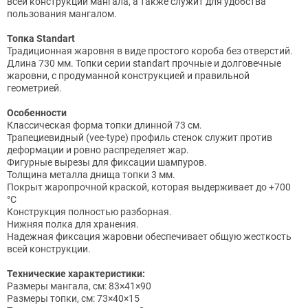
всей конструкции мангала, а также служит для удобства
пользования мангалом.
Топка Standart
Традиционная жаровня в виде простого короба без отверстий.
Длина 730 мм. Топки серии standart прочные и долговечные
жаровни, с продуманной конструкцией и правильной
геометрией.
Особенности
Классическая форма топки длинной 73 см.
Трапециевидный (vee-type) профиль стенок служит против
деформации и ровно распределяет жар.
Фигурные вырезы для фиксации шампуров.
Толщина металла днища топки 3 мм.
Покрыт жаропрочной краской, которая выдерживает до +700
°C
Конструкция полностью разборная.
Нижняя полка для хранения.
Надежная фиксация жаровни обеспечивает общую жесткость
всей конструкции.
Технические характеристики:
Размеры мангала, см: 83×41×90
Размеры топки, см: 73×40×15