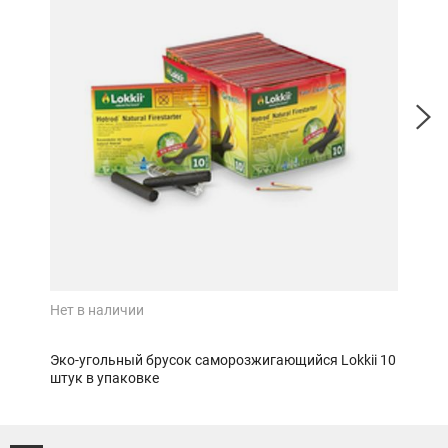
Нет в наличии
Нет 
Эко-угольный брусок саморозжигающийся Lokkii 10
Эко-
штук в упаковке