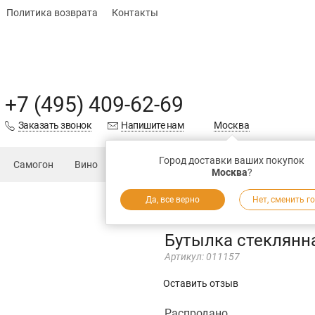
Политика возврата
Контакты
+7 (495) 409-62-69
Заказать звонок
Напишите нам
Москва
Город доставки ваших покупок
Самогон
Вино
Еда
Подарки
Запчасти
Магаз
Москва
?
Да, все верно
Нет, сменить г
Бутылка стеклянна
Артикул:
011157
Оставить отзыв
Распродано