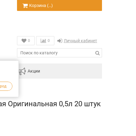
Корзина (
…
)
Личный кабинет
0
0
инам
Акции
ород
я Оригинальная 0,5л 20 штук