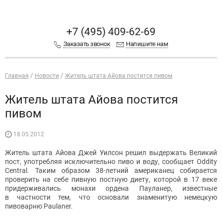
+7 (495) 409-62-69
Заказать звонок
Напишите нам
Главная
Новости
Житель штата Айова постится пивом
Житель штата Айова постится
пивом
18.05.2012
Житель штата Айова Джей Уилсон решил выдержать Великий
пост, употребляя исключительно пиво и воду, сообщает Oddity
Central. Таким образом
38-летний
американец собирается
проверить на себе пивную постную диету, которой в 17 веке
придерживались монахи ордена Пауланер, известные
в частности тем, что основали знаменитую немецкую
пивоварню Paulaner.