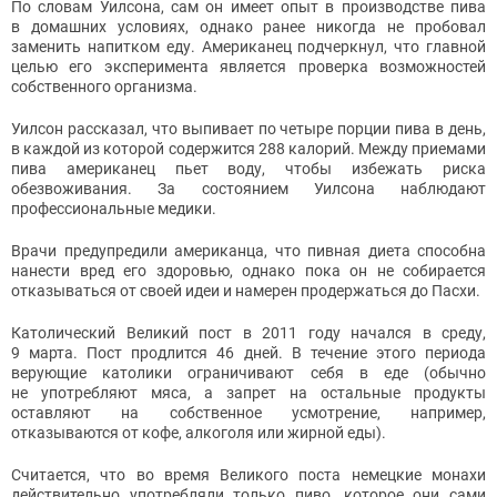
По словам Уилсона, сам он имеет опыт в производстве пива
в домашних условиях, однако ранее никогда не пробовал
заменить напитком еду. Американец подчеркнул, что главной
целью его эксперимента является проверка возможностей
собственного организма.
Уилсон рассказал, что выпивает по четыре порции пива в день,
в каждой из которой содержится 288 калорий. Между приемами
пива американец пьет воду, чтобы избежать риска
обезвоживания. За состоянием Уилсона наблюдают
профессиональные медики.
Врачи предупредили американца, что пивная диета способна
нанести вред его здоровью, однако пока он не собирается
отказываться от своей идеи и намерен продержаться до Пасхи.
Католический Великий пост в 2011 году начался в среду,
9 марта. Пост продлится 46 дней. В течение этого периода
верующие католики ограничивают себя в еде (обычно
не употребляют мяса, а запрет на остальные продукты
оставляют на собственное усмотрение, например,
отказываются от кофе, алкоголя или жирной еды).
Считается, что во время Великого поста немецкие монахи
действительно употребляли только пиво, которое они сами