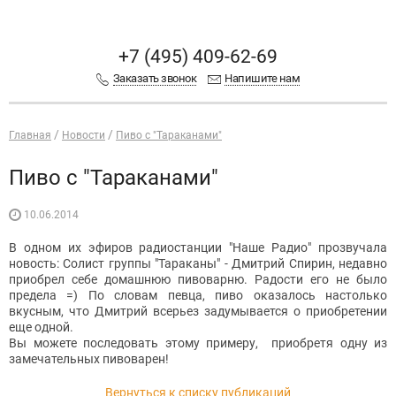
+7 (495) 409-62-69
Заказать звонок
Напишите нам
Главная
Новости
Пиво с "Тараканами"
Пиво с "Тараканами"
10.06.2014
В одном их эфиров радиостанции "Наше Радио" прозвучала
новость: Солист группы "Тараканы" - Дмитрий Спирин, недавно
приобрел себе домашнюю пивоварню. Радости его не было
предела =) По словам певца, пиво оказалось настолько
вкусным, что Дмитрий всерьез задумывается о приобретении
еще одной.
Вы можете последовать этому примеру, приобретя одну из
замечательных
пивоварен
!
Вернуться к списку публикаций