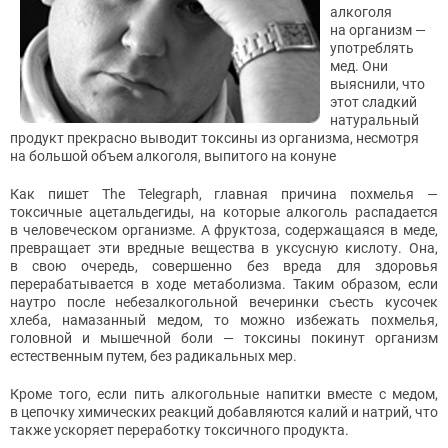
алкоголя
на организм —
употреблять
мед. Они
выяснили, что
этот сладкий
натуральный
продукт прекрасно выводит токсины из организма, несмотря
на большой объем алкоголя, выпитого на конуне
Как пишет The Telegraph, главная причина похмелья —
токсичные ацетальдегиды, на которые алкоголь распадается
в человеческом организме. А фруктоза, содержащаяся в меде,
превращает эти вредные вещества в уксусную кислоту. Она,
в свою очередь, совершенно без вреда для здоровья
перерабатывается в ходе метаболизма. Таким образом, если
наутро после небезалкогольной вечеринки съесть кусочек
хлеба, намазанный медом, то можно избежать похмелья,
головной и мышечной боли — токсины покинут организм
естественным путем, без радикальных мер.
Кроме того, если пить алкогольные напитки вместе с медом,
в цепочку химических реакций добавляются калий и натрий, что
также ускоряет переработку токсичного продукта.