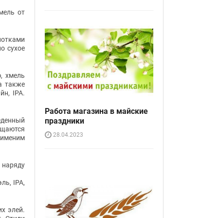
мель от
нотками
о сухое
, хмель
а также
йн, IPA.
Работа магазина в майские
праздники
еденный
ущаются
28.04.2023
рименим
 наряду
ль, IPA,
х элей.