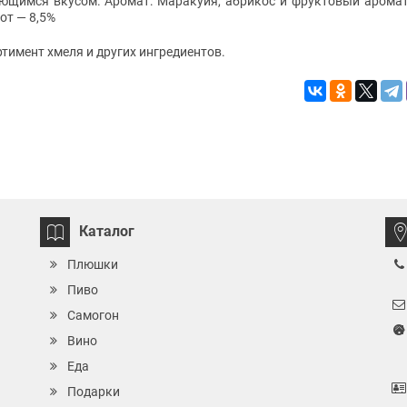
ающимся вкусом. Аромат: Маракуйя, абрикос и фруктовый аромат
лот — 8,5%
тимент хмеля и других ингредиентов.
Каталог
Плюшки
Пиво
Самогон
Вино
Еда
Подарки