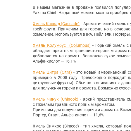
В нашем магазине в продаже появился популя
Yakima Chief. На данный момент можно приобрести
Хмель Каскад (Cascade)
- Ароматический хмель с
грейпфрута. Применим для горечи, но в основн
охмеление. Используется в IPA, Пейл эли, Портеры
Хмаль Колумбус (Columbus)
- Горький хмель с
обладает приятным травянисто-пряным аромато
добавляется на аромат. Возможно сухое охмелени
Альфа-кислот — 16,1%
Хмель Цитра (Citra)
- это новый американский 
примерно в 2008 году. Превосходно подходит 
цитрусовые фрукты). Обычно в описаниях к данн
для получения горечи и аромата. Возможно сухое
Хмель Чинук (Chinook)
- яркий представитель х
с тяжелым травянисто пряным ароматом.
Применим для получения горечи и аромата. Возмож
Портер, Стаут. Альфа-кислот — 11,6%
Хмель Симкое (Simcoe)
- тип хмеля, который по