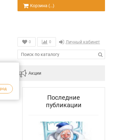
Корзина (
…
)
Личный кабинет
0
0
инам
Акции
ород
Последние
публикации