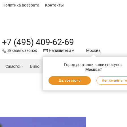
Политика возврата
Контакты
+7 (495) 409-62-69
Заказать звонок
Напишите нам
Москва
Город доставки ваших покупок
Самогон
Вино
Еда
Подарки
Запчасти
Магаз
Москва
?
Да, все верно
Нет, сменить г