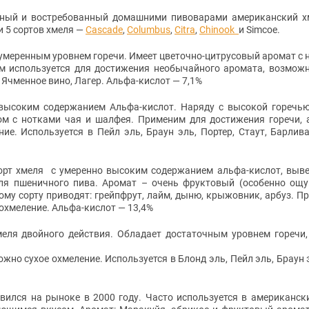
рный и востребованный домашними пивоварами американский х
 5 сортов хмеля —
Cascade
,
Columbus
,
Citra
,
Chinook
и
Simcoe.
 умеренным уровнем горечи. Имеет цветочно-цитрусовый аромат с 
ом используется для достижения необычайного аромата, возможн
, Ячменное вино, Лагер. Альфа-кислот — 7,1%
 высоким содержанием Альфа-кислот. Наряду с высокой горечью
м с нотками чая и шалфея. Применим для достижения горечи, 
е. Используется в Пейл эль, Браун эль, Портер, Стаут, Барлива
сорт хмеля с умеренно высоким содержанием альфа-кислот, выв
для пшеничного пива. Аромат – очень фруктовый (особенно ощ
ому сорту приводят: грейпфрут, лайм, дыню, крыжовник, арбуз. П
 охмеление. Альфа-кислот — 13,4%
меля двойного действия. Обладает достаточным уровнем горечи,
но сухое охмеление. Используется в Блонд эль, Пейл эль, Браун э
явился на рыноке в 2000 году. Часто используется в американски