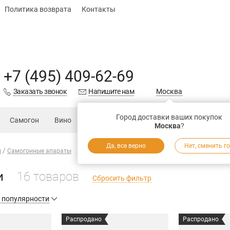
Политика возврата
Контакты
+7 (495) 409-62-69
Заказать звонок
Напишите нам
Москва
Город доставки ваших покупок
Самогон
Вино
Еда
Подарки
Запчасти
Магаз
Москва
?
Да, все верно
Нет, сменить г
н
Самогонные апараты
и
16 товаров
Сбросить фильтр
 популярности
Распродано
Распродано