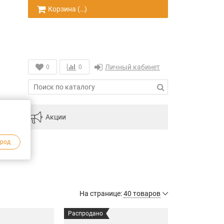
Корзина (
…
)
Личный кабинет
0
0
инам
Акции
ород
На странице:
40 товаров
Распродано