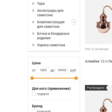
Тара
Аксессуары для
самогона
Комплектующие
для самогона
Бочки и бондарные
изделия
Уценка самогона
Нет в наличии
Аламбик 12 л Л
Цена
от
до
руб
Распродано
Для кого (применение)
подарок
Бренд
Бывалый