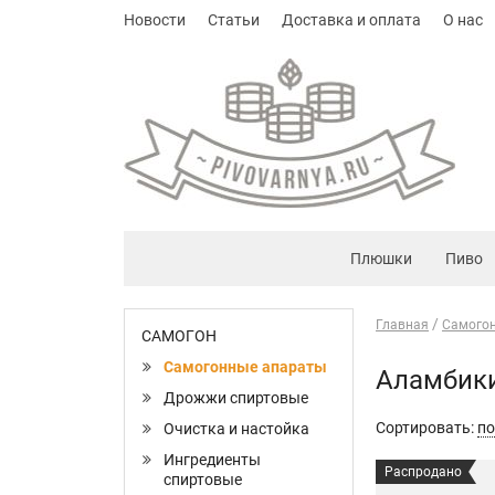
Новости
Статьи
Доставка и оплата
О нас
Плюшки
Пиво
Главная
Самого
САМОГОН
Самогонные апараты
Аламбик
Дрожжи спиртовые
Сортировать:
по
Очистка и настойка
Ингредиенты
Распродано
спиртовые