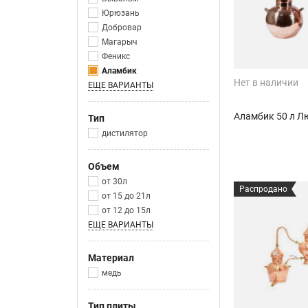
Юрюзань
Добровар
Магарыч
Феникс
Аламбик
Нет в наличии
ЕЩЕ ВАРИАНТЫ
Аламбик 50 л Л
Тип
дистилятор
Объем
от 30л
Распродано
от 15 до 21л
от 12 до 15л
ЕЩЕ ВАРИАНТЫ
Материал
медь
Тип плиты