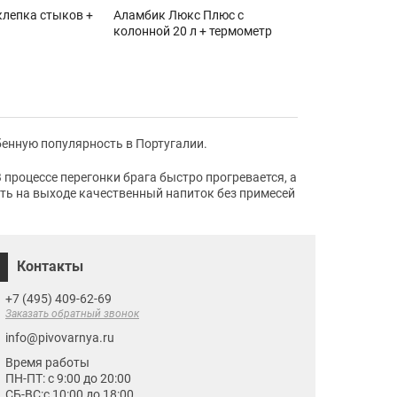
клепка стыков +
Аламбик Люкс Плюс с
колонной 20 л + термометр
енную популярность в Португалии.
процессе перегонки брага быстро прогревается, а
ить на выходе качественный напиток без примесей
Контакты
+7 (495) 409-62-69
Заказать обратный звонок
info@pivovarnya.ru
Время работы
ПН-ПТ: с 9:00 до 20:00
СБ-ВС:с 10:00 до 18:00